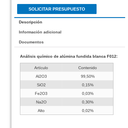
SOLICITAR PRESUPUESTO
Descripción
Información adicional
Documentos
Análisis químico de alúmina fundida blanca F012:
Artículo
Contenido
Al2O3
99,50%
SiO2
0,15%
Fe2O3
0,03%
Na2O
0,30%
Alto
0,02%