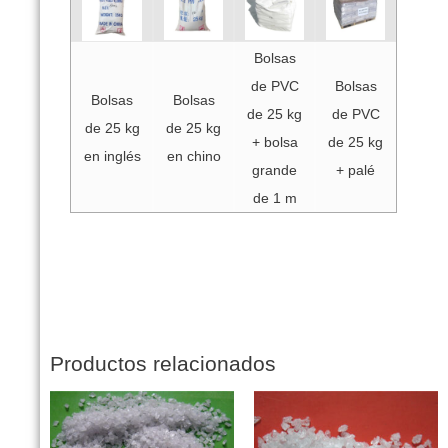
Bolsas
de PVC
Bolsas
Bolsas
Bolsas
de 25 kg
de PVC
de 25 kg
de 25 kg
+ bolsa
de 25 kg
en inglés
en chino
grande
+ palé
de 1 m
Productos relacionados