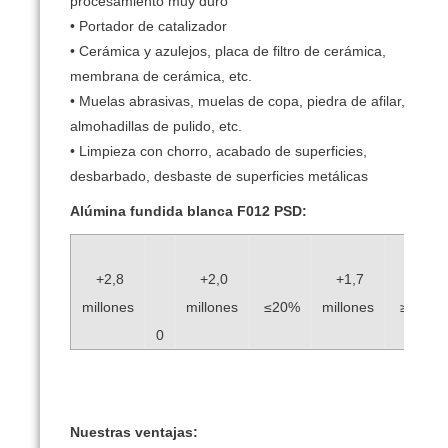
procesamiento muy duro
• Portador de catalizador
• Cerámica y azulejos, placa de filtro de cerámica,
membrana de cerámica, etc.
• Muelas abrasivas, muelas de copa, piedra de afilar,
almohadillas de pulido, etc.
• Limpieza con chorro, acabado de superficies,
desbarbado, desbaste de superficies metálicas
Alúmina fundida blanca F012 PSD:
+2,8
+2,0
+1,7
millones
millones
≤20%
millones
≥45%
0
Nuestras ventajas: