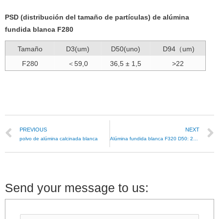
PSD (distribución del tamaño de partículas) de alúmina
fundida blanca F280
Tamaño
D3(um)
D50(uno)
D94（um)
F280
＜59,0
36,5 ± 1,5
>22
PREVIOUS
NEXT
polvo de alúmina calcinada blanca
Alúmina fundida blanca F320 D50: 29,2 ± 1,5 micras
Send your message to us: