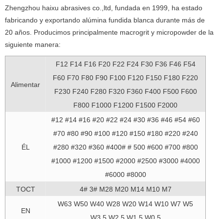
Zhengzhou haixu abrasives co.,ltd, fundada en 1999, ha estado
fabricando y exportando alúmina fundida blanca durante más de
20 años. Producimos principalmente macrogrit y micropowder de la
siguiente manera:
F12 F14 F16 F20 F22 F24 F30 F36 F46 F54
F60 F70 F80 F90 F100 F120 F150 F180 F220
Alimentar
F230 F240 F280 F320 F360 F400 F500 F600
F800 F1000 F1200 F1500 F2000
#12 #14 #16 #20 #22 #24 #30 #36 #46 #54 #60
#70 #80 #90 #100 #120 #150 #180 #220 #240
#280 #320 #360 #400# # 500 #600 #700 #800
ÉL
#1000 #1200 #1500 #2000 #2500 #3000 #4000
#6000 #8000
TOCT
4# 3# M28 M20 M14 M10 M7
W63 W50 W40 W28 W20 W14 W10 W7 W5
EN
W3,5 W2,5 W1,5 W0,5